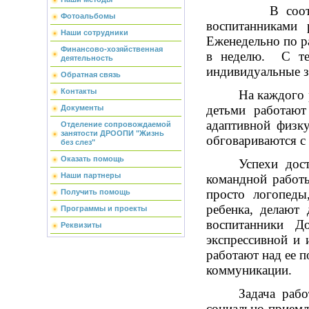
В соответ
Фотоальбомы
воспитанниками р
Наши сотрудники
Еженедельно по р
Финансово-хозяйственная
в неделю. С те
деятельность
индивидуальные з
Обратная связь
Контакты
На каждого 
детьми работают
Документы
адаптивной физк
Отделение сопровождаемой
занятости ДРООПИ "Жизнь
обговариваются с
без слез"
Оказать помощь
Успехи дос
Наши партнеры
командной работы
просто логопеды
Получить помощь
ребенка, делают
Программы и проекты
воспитанники Д
Реквизиты
экспрессивной и 
работают над ее п
коммуникации.
Задача раб
социально-прием