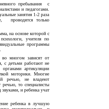
невного пребывания с
алистами и педагогами.
альные занятия 1-2 раза
е, проводятся только
мма, на основе которой с
 психологи, учителя по
ивидуальные программы
.
 во многом зависят от
и, с детьми работают не
 органами артикуляции
елкой моторики. Многие
ой речью, не владеют
т речью, то специалисты
д звуками, и ребенка учат
дение ребенка в лучшую
енка индивидуально, и