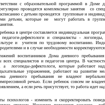
ствии с образовательной программой в Доме д
егулярно проводятся комплексные занятия со специ
асписанию с детьми проводятся групповые и индивиду
ми детьми, которые не могут работать в групп
анятия.
ребенка в центре составляется индивидуальная програ
 педагоги-дефектологи и специалисты - логопеды,
ультуре и учителя по трудовому воспитанию. Инд
 родителями и в случае необходимости корректируются
тижений воспитанников Дома дневного пребывания
 всех специалистов и педагогов центра. В частност
, а логопеды-дефектологи, которые работают над
 дыхательные упражнения, работают на развитие м
ома дневного пребывания не владеют вербальн
импрессивной речью. Если ребенок совсем не владее
оявлением, а если речь присутствует, то работа идет на
оты психологов - изменить и скорректировать пове
лемую сторону. Изучение поведения каждого реб