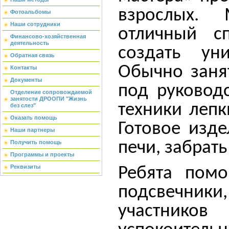
взрослых.
Фотоальбомы
Наши сотрудники
отличный сп
Финансово-хозяйственная
деятельность
создать ун
Обратная связь
Обычно занят
Контакты
Документы
под руковод
Отделение сопровождаемой
занятости ДРООПИ "Жизнь
техники лепк
без слез"
Оказать помощь
Готовое изд
Наши партнеры
Получить помощь
печи, забрать
Программы и проекты
Реквизиты
Ребята помо
подсвечник
участнико