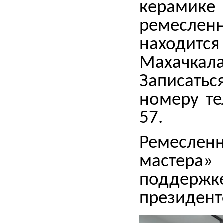
керам
ремесл
находи
Махачкала,
Записат
номеру те
57.
Ремесл
мастера
подде
президент