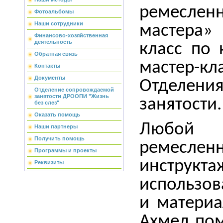
ремесл
Фотоальбомы
Наши сотрудники
мастера»
Финансово-хозяйственная
деятельность
класс по 
Обратная связь
мастер-кл
Контакты
Документы
Отделени
Отделение сопровождаемой
занятости ДРООПИ "Жизнь
занятости.
без слез"
Оказать помощь
Любой 
Наши партнеры
Получить помощь
ремеслен
Программы и проекты
инструкта
Реквизиты
использо
и материа
Ахмед по