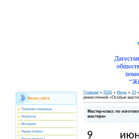
Главная
»
2026
»
Июнь
»
23
»
ремесленной «Особые масте
Меню сайта
Главная страница
Мастер-класс по изгото
мастера»
Новости
История
Наши планы
9 июня
Наши методы