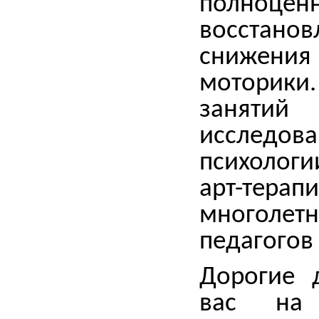
полноцен
восстано
снижения 
моторики
занятий
исследов
психологи
арт-те
многол
педагогов
Дорогие 
вас на 