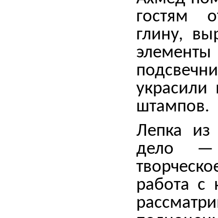
гостям о
глину, вы
элемен
подсвечни
украсили
штампов.
Лепка из
дело —
творческ
работа с 
рассма