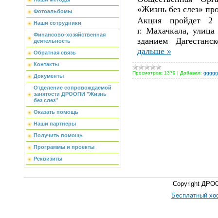
«Жизнь без слез» пр
Фотоальбомы
Акция пройдет 2 
Наши сотрудники
г.
Махачкала, улица 
Финансово-хозяйственная
зданием Дагестанс
деятельность
дальше »
Обратная связь
Контакты
Просмотров:
1379
|
Добавил:
ggggg
Документы
Отделение сопровождаемой
занятости ДРООПИ "Жизнь
без слез"
Оказать помощь
Наши партнеры
Получить помощь
Программы и проекты
Реквизиты
Copyright ДРО
Бесплатный хос